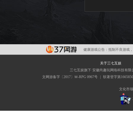
健康游戏公告：
抵制不良游戏，
关于三七互娱
三七互娱旗下·安徽尚趣玩网络科技有限
文网游备字〔2017〕Ｍ-RPG 0967号
|
软著登字第166585
文化市