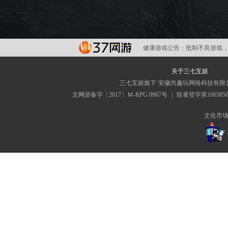
健康游戏公告：
抵制不良游戏，
关于三七互娱
三七互娱旗下·安徽尚趣玩网络科技有限
文网游备字〔2017〕Ｍ-RPG 0967号
|
软著登字第166585
文化市