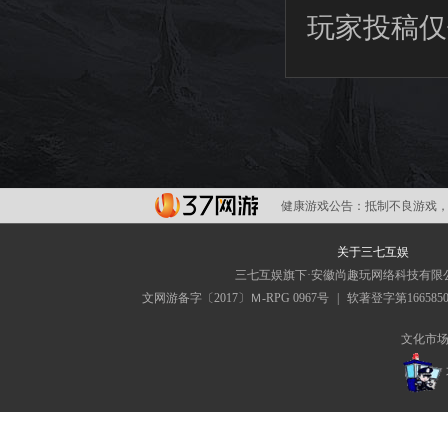
玩家投稿仅
健康游戏公告：
抵制不良游戏，
关于三七互娱
三七互娱旗下·安徽尚趣玩网络科技有限
文网游备字〔2017〕Ｍ-RPG 0967号
|
软著登字第166585
文化市