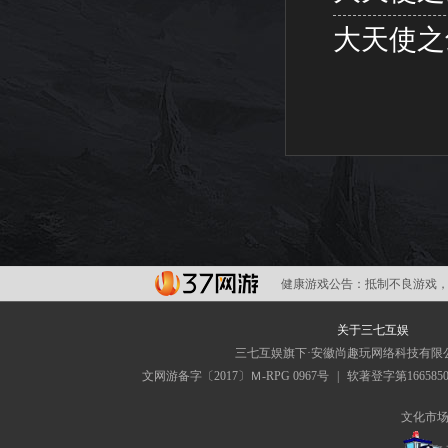
大天使之
健康游戏公告：
抵制不良游戏，
关于三七互娱
三七互娱旗下·安徽尚趣玩网络科技有限
文网游备字〔2017〕Ｍ-RPG 0967号
|
软著登字第166585
文化市