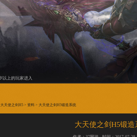
8岁以上的玩家进入
料
：
大天使之剑H5
>
资料
> 大天使之剑H5锻造系统
大天使之剑H5锻造
作者：37网游 时间：2017-07-28 14