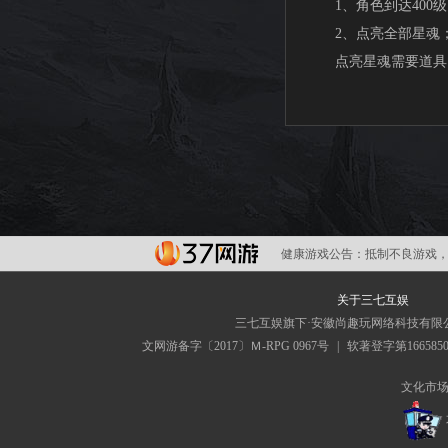
1、角色到达400级
2、点亮全部星魂
点亮星魂需要道具：
健康游戏公告：
抵制不良游戏，
关于三七互娱
三七互娱旗下·安徽尚趣玩网络科技有限
文网游备字〔2017〕Ｍ-RPG 0967号
|
软著登字第166585
文化市