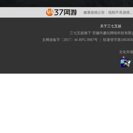
健康游戏公告：
抵制不良游戏，
关于三七互娱
三七互娱旗下·安徽尚趣玩网络科技有限
文网游备字〔2017〕Ｍ-RPG 0967号
|
软著登字第166585
文化市